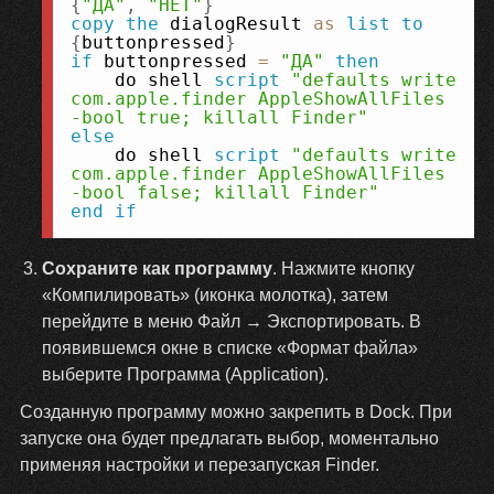
{
"ДА"
,
"НЕТ"
}
copy
the
 dialogResult 
as
list
to
{
buttonpressed
}
if
 buttonpressed 
=
"ДА"
then
    do shell 
script
"defaults write 
com.apple.finder AppleShowAllFiles 
-bool true; killall Finder"
else
    do shell 
script
"defaults write 
com.apple.finder AppleShowAllFiles 
-bool false; killall Finder"
end
if
Сохраните как программу
. Нажмите кнопку
«Компилировать» (иконка молотка), затем
перейдите в меню Файл → Экспортировать. В
появившемся окне в списке «Формат файла»
выберите Программа (Application).
Созданную программу можно закрепить в Dock. При
запуске она будет предлагать выбор, моментально
применяя настройки и перезапуская Finder.