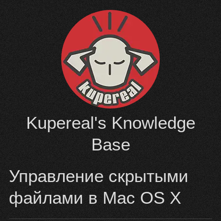
Перейти
к
содержимому
Kupereal's Knowledge
Base
Управление скрытыми
файлами в Mac OS X