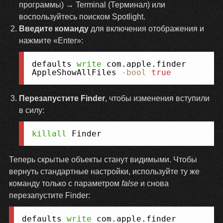
программы) → Terminal (Терминал) или
воспользуйтесь поиском Spotlight.
Введите команду
для включения отображения и
нажмите «Enter»:
Копировать
defaults 
write
 com.apple.finder 
AppleShowAllFiles 
-bool
true
Перезапустите Finder
, чтобы изменения вступили
в силу:
Копировать
killall
 Finder
Теперь скрытые объекты станут видимыми. Чтобы
вернуть стандартные настройки, используйте ту же
команду только с параметром
false
и снова
перезапустите Finder:
Копировать
defaults 
write
 com.apple.finder 