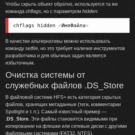
Чтобы скрыть объект обратно, используется та же
команда
chflags
, но с параметром
hidden
:
Копировать
chflags hidden 
<
ИмяФайла
>
В качестве альтернативы можно использовать
команду
setfile
, но это требует наличия инструментов
разработчика и для обычных задач является
избыточным.
Очистка системы от
служебных файлов .DS_Store
В файловой системе HFS+ есть категория скрытых
файлов, хранящих метаданные (теги, комментарии
Spotlight и т. п.). Самый известный пример —
.DS_Store
. Эти файлы становятся видимыми при
копировании на флешки или сетевые диски с другими
файловыми системами (FAT32, NTFS).