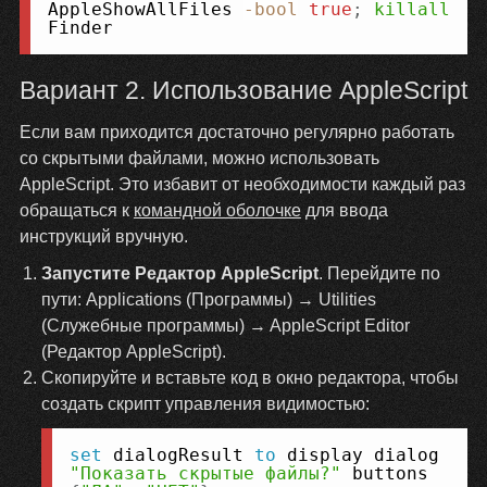
AppleShowAllFiles 
-bool
true
;
killall
Finder
Вариант 2. Использование AppleScript
Если вам приходится достаточно регулярно работать
со скрытыми файлами, можно использовать
AppleScript. Это избавит от необходимости каждый раз
обращаться к
командной оболочке
для ввода
инструкций вручную.
Запустите Редактор AppleScript
. Перейдите по
пути: Applications (Программы) → Utilities
(Служебные программы) → AppleScript Editor
(Редактор AppleScript).
Скопируйте и вставьте код в окно редактора, чтобы
создать скрипт управления видимостью:
Копировать
set
 dialogResult 
to
 display dialog 
"Показать скрытые файлы?"
 buttons 