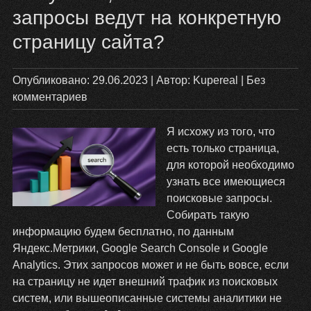
GN
запросы ведут на конкретную
страницу сайта?
Опубликовано:
29.06.2023
| Автор:
Kupereal
|
Без
комментариев
Я исхожу из того, что
есть только страница,
для которой необходимо
узнать все имеющиеся
поисковые запросы.
Собирать такую
информацию будем бесплатно, по данным
Яндекс.Метрики, Google Search Console и Google
Analytics. Этих запросов может и не быть вовсе, если
на страницу не идет внешний трафик из поисковых
систем, или вышеописанные системы аналитики не