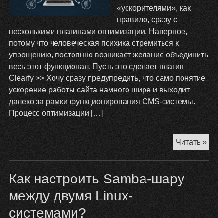
ск
«ускорителями», как
правило, сразу с
несколькими плагинами оптимизации. Наверное,
потому что человеческая психика стремиться к
упрощению, постоянно возникает желание объединить
весь этот функционал. Пусть это сделает плагин
Clearfy >> Хочу сразу предупредить, что само понятие
ускорение работы сайта намного шире и выходит
далеко за рамки функционирования CMS-системы.
Процесс оптимизации […]
На
Читать »
пл
Cle
Как настроить Samba-шару
дл
Wo
между двумя Linux-
системами?