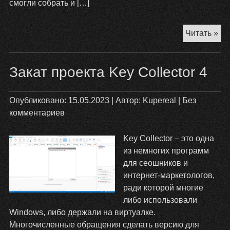
смогли собрать и […]
Ка
Читать »
узн
ка
Закат проекта Key Collector 4
по
за
ве
Опубликовано:
15.05.2023
| Автор:
Kupereal
|
Без
на
комментариев
ко
ст
Key Collector – это одна
са
из немногих программ
для сеошников и
интернет-маркетологов,
ради которой многие
либо использовали
Windows, либо держали на виртуалке.
Многочисленные обращения сделать версию для