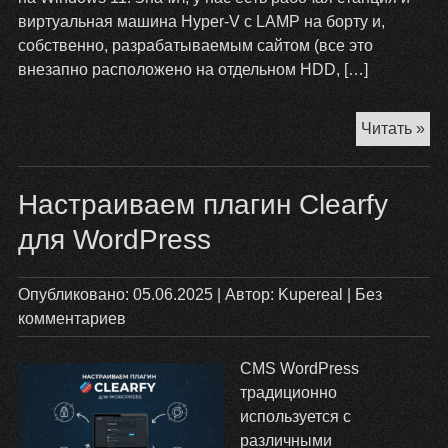
виртуальная машина Hyper-V с LAMP на борту и,
собственно, разрабатываемым сайтом (все это
внезапно расположено на отдельном HDD, […]
Ав
Читать »
фа
hos
Настраиваем плагин Clearfy
дл
dev
для WordPress
са
на
Опубликовано:
05.06.2025
| Автор:
Kupereal
|
Без
Hy
комментариев
V
че
тр
CMS WordPress
пл
традиционно
и
используется с
ко
различными