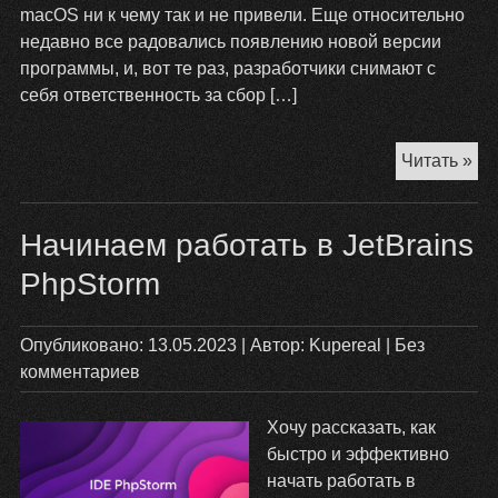
macOS ни к чему так и не привели. Еще относительно
недавно все радовались появлению новой версии
программы, и, вот те раз, разработчики снимают с
себя ответственность за сбор […]
За
Читать »
пр
Ke
Начинаем работать в JetBrains
Col
4
PhpStorm
Опубликовано:
13.05.2023
| Автор:
Kupereal
|
Без
комментариев
Хочу рассказать, как
быстро и эффективно
начать работать в