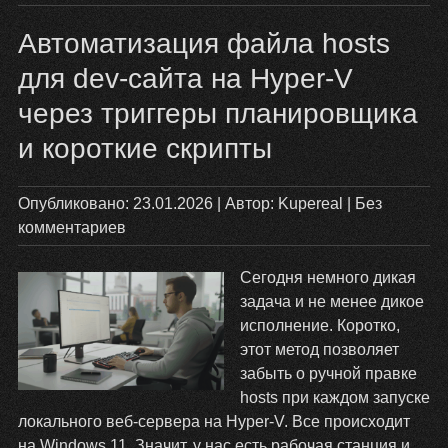
Ян
Автоматизация файла hosts
Ди
бо
для dev-сайта на Hyper-V
не
через триггеры планировщика
пи
ло
и короткие скрипты
Опубликовано:
23.01.2026
| Автор:
Kupereal
|
Без
комментариев
Сегодня немного дикая
задача и не менее дикое
исполнение. Коротко,
этот метод позволяет
забыть о ручной правке
hosts при каждом запуске
локального веб-сервера на Hyper-V. Все происходит
на Windows 11. Значит, у нас есть рабочая станция и