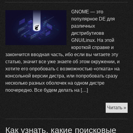
GNOME — это
популярное DE для
различных
дистрибутиовв
GNU/Linux. На этой
короткой справке и
закончится вводная часть, ибо если вы читаете эту
статью, значит все уже знаете об этом окружении, и
хотите его опробовать с возможностью «отката» на
консольной версии дистра, или попробовать сразу
несколько разных оболочек на одном дистре
поочередно. Все будем делать на […]
Ка
Читать »
ус
и
Как узнать, какие поисковые
уд