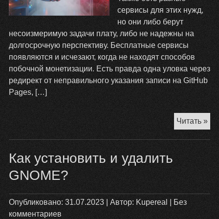
сервисы для этих нужд,
но они либо берут
несоизмеримую задачи плату, либо не надежны на
долгосрочную перспективу. Бесплатные сервисы
появляются и исчезают, когда не находят способов
побочной монетизации. Есть правда одна уловка через
редирект от неправильного указания записи на GitHub
Pages, […]
Пе
Читать »
до
на
Как установить и удалить
др
до
GNOME?
Опубликовано:
31.07.2023
| Автор:
Kupereal
|
Без
комментариев