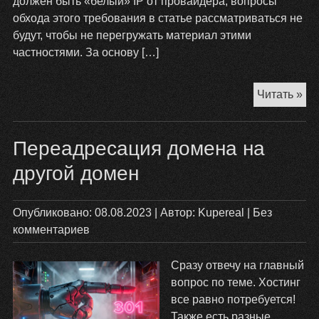
должен быть «белый» IP от провайдера, вопросы
обхода этого требования в статье рассматриваться не
будут, чтобы не перегружать материал этими
частностями. За основу […]
По
Читать »
ве
се
Переадресация домена на
на
Ub
другой домен
Опубликовано:
08.08.2023
| Автор:
Kupereal
|
Без
комментариев
Сразу отвечу на главный
вопрос по теме. Хостинг
все равно потребуется!
Также есть разные