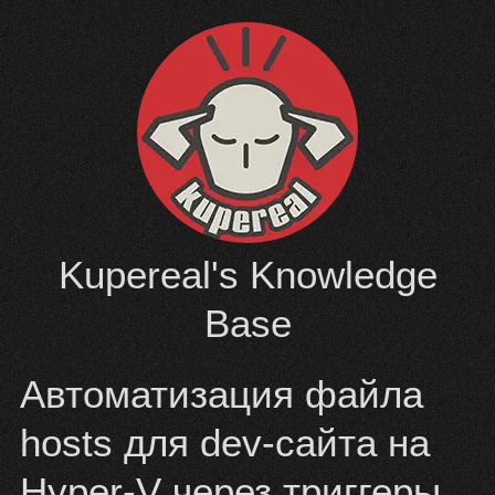
Перейти
к
содержимому
Kupereal's Knowledge
Base
Автоматизация файла
hosts для dev-сайта на
Hyper-V через триггеры