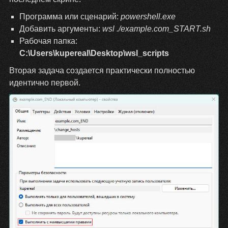
Программа или сценарий:
powershell.exe
Добавить аргументы:
wsl ./example.com_START.sh
Рабочая папка:
C:\Users\kupereal\Desktop\wsl_scripts
Вторая задача создается практически полностью
идентично первой.