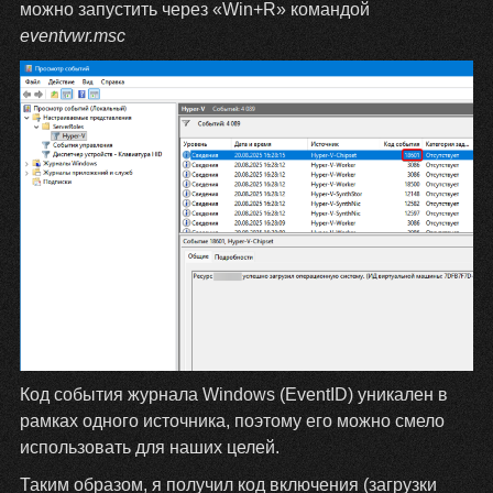
можно запустить через «Win+R» командой
eventvwr.msc
Код события журнала Windows (EventID) уникален в
рамках одного источника, поэтому его можно смело
использовать для наших целей.
Таким образом, я получил код включения (загрузки