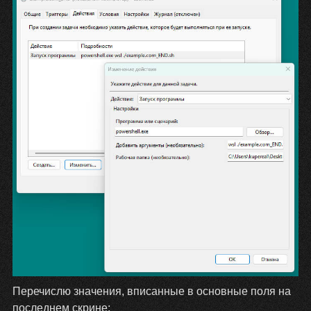
Перечислю значения, вписанные в основные поля на
последнем скрине: