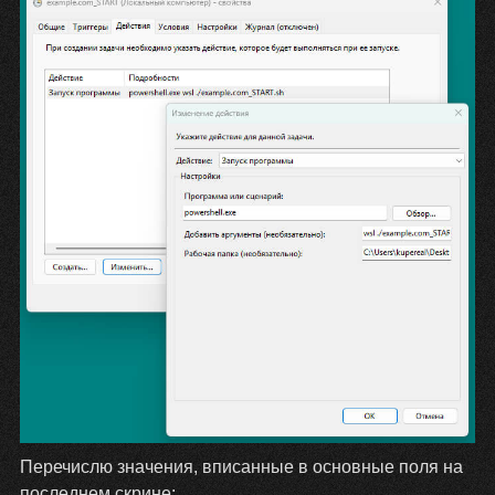
Перечислю значения, вписанные в основные поля на
последнем скрине: