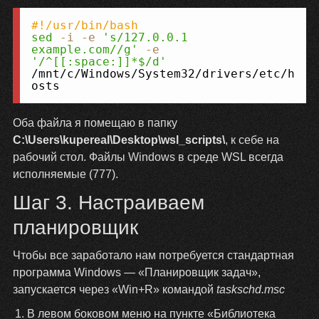
Копировать
#!/usr/bin/bash
sed
-i
-e
's/127.0.0.1 
example.com//g'
-e
'/^[[:space:]]*$/d'
/mnt/c/Windows/System32/drivers/etc/h
osts
Оба файла я помещаю в папку
C:\Users\kupereal\Desktop\wsl_scripts\
, к себе на
рабочий стол. Файлы Windows в среде WSL всегда
исполняемые (777).
Шаг 3. Настраиваем
планировщик
Чтобы все заработало нам потребуется стандартная
программа Windows — «Планировщик задач»,
запускается через «Win+R» командой
taskschd.msc
В левом боковом меню на пункте «Библиотека