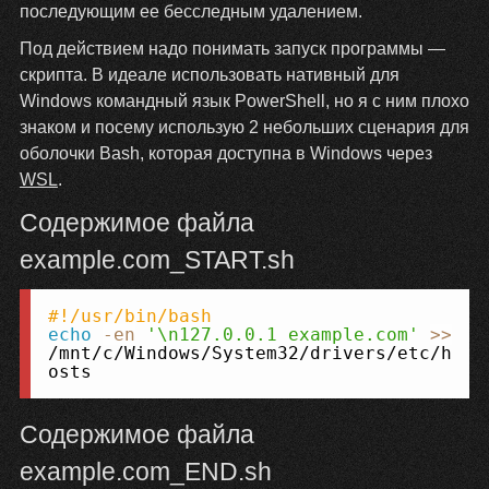
последующим ее бесследным удалением.
Под действием надо понимать запуск программы —
скрипта. В идеале использовать нативный для
Windows командный язык PowerShell, но я с ним плохо
знаком и посему использую 2 небольших сценария для
оболочки Bash, которая доступна в Windows через
WSL
.
Содержимое файла
example.com_START.sh
Копировать
#!/usr/bin/bash
echo
-en
'\n127.0.0.1 example.com'
>>
/mnt/c/Windows/System32/drivers/etc/h
osts
Содержимое файла
example.com_END.sh