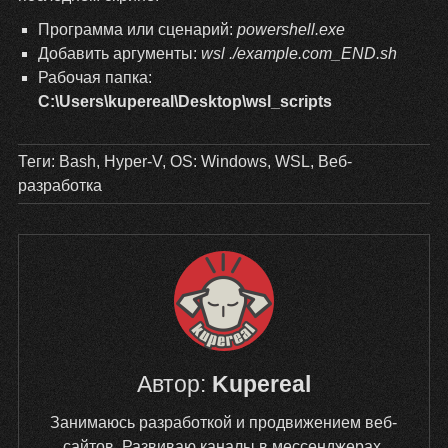
Программа или сценарий:
powershell.exe
Добавить аргументы:
wsl ./example.com_END.sh
Рабочая папка:
C:\Users\kupereal\Desktop\wsl_scripts
Теги:
Bash
,
Hyper-V
,
OS: Windows
,
WSL
,
Веб-
разработка
Автор:
Kupereal
Занимаюсь разработкой и продвижением веб-
сайтов. Развиваю каналы в мессенджерах.